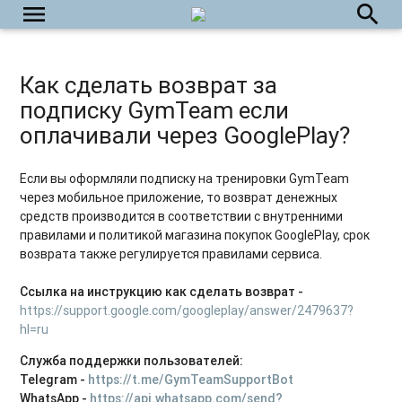
menu
search
Как сделать возврат за
подписку GymTeam если
оплачивали через GooglePlay?
Если вы оформляли подписку на тренировки GymTeam
через мобильное приложение, то возврат денежных
средств производится в соответствии с внутренними
правилами и политикой магазина покупок GooglePlay, срок
возврата также регулируется правилами сервиса.
Ссылка на инструкцию как сделать возврат -
https://support.google.com/googleplay/answer/2479637?
hl=ru
Служба поддержки пользователей:
Telegram -
https://t.me/GymTeamSupportBot
WhatsApp -
https://api.whatsapp.com/send?