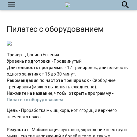
menu
search
Пилатес 45+
Фейсфитнес на каждый день
Пилатес с оборудованием
Йога на каждый день
Укрепляем тазовое дно
Силовые тренировки для начинающих
Тренер
- Дюпина Евгения
Уровень подготовки
- Продвинутый
Power Yoga
Длительность программы
- 12 тренировок, длительность
одного занятия от 15 до 30 минут.
Силовые тренировки для продвинутых
Рекомендация по частоте тренировок
- Свободные
тренировки (можно выполнять ежедневно).
Табата на каждый день
Нажмите на название, чтобы открыть программу
-
Пилатес с оборудованием
Пилатес с оборудованием
Цель
- Проработка мышц кора, ног, ягодиц и верхнего
плечевого пояса.
HIIT на каждый день
Растяжка на каждый день
Результат
- Мобилизация суставов, укрепление всех групп
мышц, снятие напряжений и болей в теле, а так же