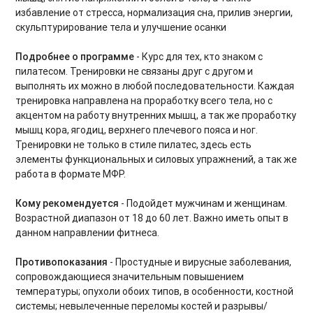
Силовые интервальные тренировки
избавление от стресса, нормализация сна, прилив энергии,
скульптурирование тела и улучшение осанки
Фитнес-бокс
Подробнее о программе
- Курс для тех, кто знаком с
Силовые тренировки. Средний уровень
пилатесом. Тренировки не связаны друг с другом и
выполнять их можно в любой последовательности. Каждая
Силовые тренировки. Продвинутый уровень
тренировка направлена на проработку всего тела, но с
акцентом на работу внутренних мышц, а так же проработку
Тренировки на мышцы кора
мышц кора, ягодиц, верхнего плечевого пояса и ног.
Тренировки не только в стиле пилатес, здесь есть
Вечерний релакс
элементы функциональных и силовых упражнений, а так же
работа в формате МФР.
Утренний комплекс
Кому рекомендуется
- Подойдет мужчинам и женщинам.
Body Balance для начинающих
Возрастной диапазон от 18 до 60 лет. Важно иметь опыт в
данном направлении фитнеса.
Power Yoga для начинающих
Противопоказания
- Простудные и вирусные заболевания,
Тренировки на ягодицы
сопровождающиеся значительным повышением
температуры; опухоли обоих типов, в особенности, костной
Восстановительный микс
системы; невылеченные переломы костей и разрывы/