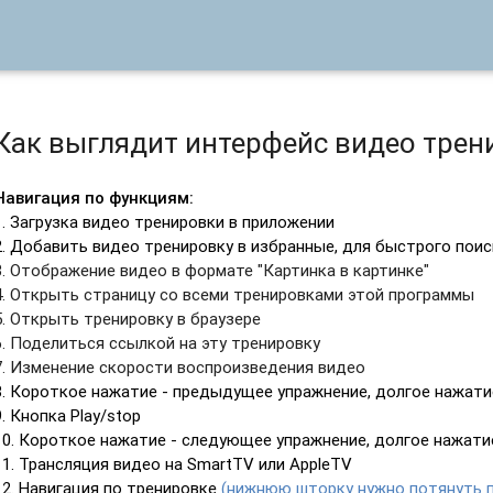
Как выглядит интерфейс видео трен
Навигация по функциям:
1. Загрузка видео тренировки в приложении
2. Добавить видео тренировку в избранные, для быстрого пои
3. Отображение видео в формате "Картинка в картинке"
4. Открыть страницу со всеми тренировками этой программы
5. Открыть тренировку в браузере
6. Поделиться ссылкой на эту тренировку
7. Изменение скорости воспроизведения видео
8. Короткое нажатие - предыдущее упражнение, долгое нажатие
9. Кнопка Play/stop
10. Короткое нажатие - следующее упражнение, долгое нажатие
11. Трансляция видео на SmartTV или AppleTV
12. Навигация по тренировке
(нижнюю шторку нужно потянуть п