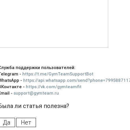
Служба поддержки пользователей:
Telegram -
https://t.me/GymTeamSupportBot
WhatsApp -
https://api.whatsapp.com/send?phone=799588711
ВКонтакте -
https://vk.com/gymteamfit
Email -
support@gymteam.ru
Была ли статья полезна?
Да
Нет