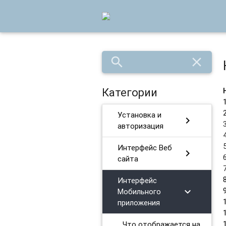
search
close
Категории
Установка и
chevron_right
авторизация
Интерфейс Веб
chevron_right
сайта
Интерфейс
chevron_right
Мобильного
приложения
Что отображается на