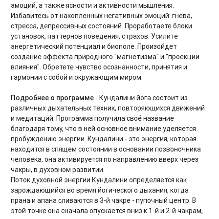
эмоций, а также ясности и активности мышления.
Тренировки при диастазе
Избавитесь от накопленных негативных эмоций: гнева,
стресса, депрессивных состояний. Проработаете блоки
Фитнес бокс. Продвинутый уровень
установок, паттернов поведения, страхов. Усилите
Тренировки Up Body
энергетический потенциал и биополе. Произойдет
создание эффекта природного "магнетизма" и "проекции
Функциональные тренировки для продвинутых
влияния". Обретете чувство осознанности, принятия и
гармонии с собой и окружающим миром.
Интервальные кардиотренировки
Подробнее о программе
- Кундалини йога состоит из
Gentle Fitness
различных дыхательных техник, повторяющихся движений
и медитаций. Программа получила своё название
Основы пилатеса
благодаря тому, что в ней основное внимание уделяется
пробуждению энергии. Кундалини - это энергия, которая
Динамическая растяжка. Продвинутый уровень
находится в спящем состоянии в основании позвоночника
человека, она активируется по направлению вверх через
Силовые тренировки при ограничениях
чакры, в духовном развитии.
Поток духовной энергии Кундалини определяется как
Дыхательные практики
зарождающийся во время йогического дыхания, когда
прана и апана сливаются в 3-й чакре - пупочный центр. В
BOOTCAMP
этой точке она сначала опускается вниз к 1-й и 2-й чакрам,