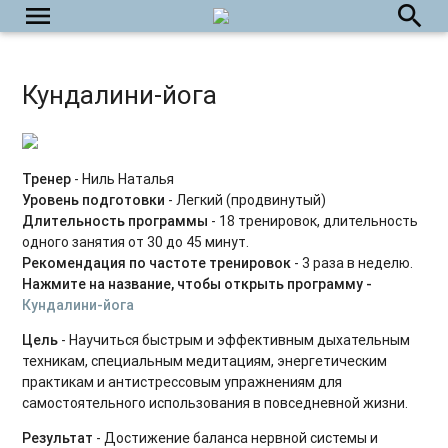
menu
Силовые интервальные тренировки
search
Фитнес-бокс
Кундалини-йога
Силовые тренировки. Средний уровень
Силовые тренировки. Продвинутый уровень
Тренировки на мышцы кора
Тренер
- Ниль Наталья
Уровень подготовки
- Легкий (продвинутый)
Вечерний релакс
Длительность программы
- 18 тренировок, длительность
одного занятия от 30 до 45 минут.
Утренний комплекс
Рекомендация по частоте тренировок
- 3 раза в неделю.
Нажмите на название, чтобы открыть программу
-
Body Balance для начинающих
Кундалини-йога
Power Yoga для начинающих
Цель
- Научиться быстрым и эффективным дыхательным
техникам, специальным медитациям, энергетическим
Тренировки на ягодицы
практикам и антистрессовым упражнениям для
самостоятельного использования в повседневной жизни.
Восстановительный микс
Результат
- Достижение баланса нервной системы и