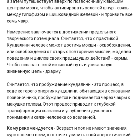
а затем путешествует вверх по позвоночнику к высшим
Аштанга-йога
центрам мозга, чтобы активировать золотой шнур - связь
между гипофизом и шишковидной железой - и пронзить все
Табата для продвинутых
семь чакр.
Утренние зарядки
Намерение заключается в достижении предельного
творческого потенциала. Считается, что с практикой
Core 2.0. Продвинутый уровень
Кундалини человек может достичь мокши - освобождения,
или освобождения от старых повторений мыслей, моделей
Восстановление после силовых тренировок
поведения и циклов своих предыдущих действий - кармы.
Чтобы осознать свой истинный путь и уникальную
Мягкие тренировки для спины
жизненную цель - дхарму.
Фельденкрайз на все тело
Считается, что пробуждение кундалини - это процесс, в
ходе которого энергия кундалини, обитающая в основании
Лимфодренажные тренировки
позвоночника, пробуждается и поднимается через чакры к
макушке головы. Этот процесс приводит к глубокой
От фитбола до скакалки
трансформации сознания и углублению духовного
понимания и связи человека со вселенной.
Лимфодренажный комплекс для лица и тела
Кому рекомендуется
- Возраст и пол не имеют значения,
Растяжка для начинающих
курс полезен всем, кто хочет усилить свой энергетический