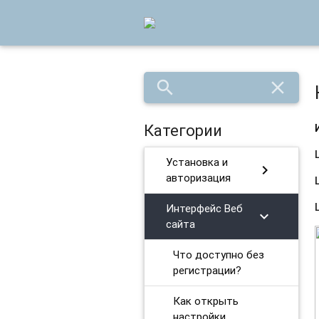
search
close
Категории
Установка и
chevron_right
авторизация
Интерфейс Веб
chevron_right
сайта
Что доступно без
регистрации?
Как открыть
настройки