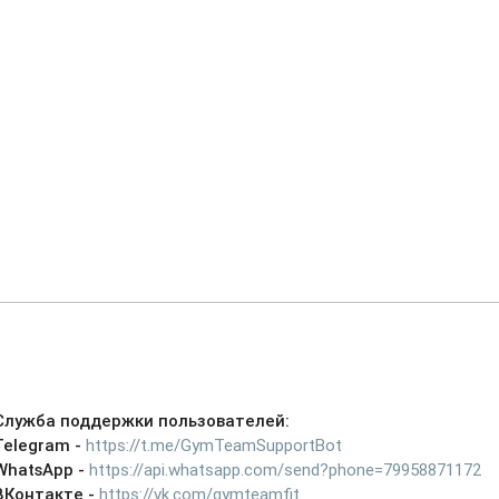
Служба поддержки пользователей:
Telegram -
https://t.me/GymTeamSupportBot
WhatsApp -
https://api.whatsapp.com/send?phone=79958871172
ВКонтакте -
https://vk.com/gymteamfit