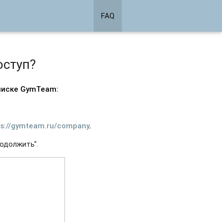
FAQ
оступ?
дписке GymTeam:
ps://gymteam.ru/company
.
одолжить".