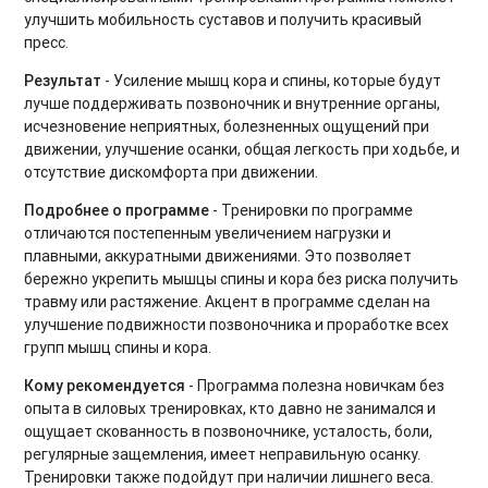
улучшить мобильность суставов и получить красивый
Силовые интервальные тренировки
пресс.
Фитнес-бокс
Результат
- Усиление мышц кора и спины, которые будут
лучше поддерживать позвоночник и внутренние органы,
Силовые тренировки. Средний уровень
исчезновение неприятных, болезненных ощущений при
движении, улучшение осанки, общая легкость при ходьбе, и
Силовые тренировки. Продвинутый уровень
отсутствие дискомфорта при движении.
Тренировки на мышцы кора
Подробнее о программе
- Тренировки по программе
отличаются постепенным увеличением нагрузки и
Вечерний релакс
плавными, аккуратными движениями. Это позволяет
бережно укрепить мышцы спины и кора без риска получить
Утренний комплекс
травму или растяжение. Акцент в программе сделан на
улучшение подвижности позвоночника и проработке всех
Body Balance для начинающих
групп мышц спины и кора.
Power Yoga для начинающих
Кому рекомендуется
- Программа полезна новичкам без
опыта в силовых тренировках, кто давно не занимался и
Тренировки на ягодицы
ощущает скованность в позвоночнике, усталость, боли,
регулярные защемления, имеет неправильную осанку.
Восстановительный микс
Тренировки также подойдут при наличии лишнего веса.