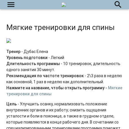
menu
search
Пилатес 45+
Фейсфитнес на каждый день
Мягкие тренировки для спины
Йога на каждый день
Укрепляем тазовое дно
Тренер
- Дубас Елена
Силовые тренировки для начинающих
Уровень подготовки
- Легкий
Длительность программы
- 10 тренировок, длительность
Power Yoga
одного занятия 30 минут.
Рекомендация по частоте тренировок
- 2\3 раза в неделю
Силовые тренировки для продвинутых
как основной, 1 раз в неделю как дополнительный.
Нажмите на название, чтобы открыть программу -
Мягкие
Табата на каждый день
тренировки для спины
Пилатес с оборудованием
Цель
- Улучшить осанку, нормализовать положение
внутренних органов и их работу; снизить ощущения
HIIT на каждый день
усталости и боли в пояснице, а также в грудном отделе,
которые появляются в конце рабочего дня. В сочетании со
Растяжка на каждый день
специализированными тренировками программа поможет