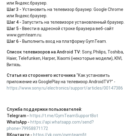
или Яндекс.браузер.
Шаг 3 -
Установить на телевизор браузер: Google Chrome
или Яндекс.браузер.
Шаг 4 -
Запустить на телевизоре установленный браузер.
Шаг 5 -
Ввести в адресной строке браузера веб-сайт
www.gymteam.ru.
Шаг 6 -
Выполнить вход на платформу GymTeam.
Список телевизоров на Android TV:
Sony, Philips, Toshiba,
Haier, Telefunken, Harper, Xiaomi (некоторые модели), KIVI,
Витязь.
Статья из стороннего источника
"Как установить
приложение из GooglePlay на телевизор AndroidTV?" -
https://www.sony.ru/electronics/support/articles/00147386
Служба поддержки пользователей:
Telegram -
https://t.me/GymTeamSupportBot
WhatsApp -
https://api.whatsapp.com/send?
phone=79958871172
ВКонтакте -
https://vk.com/gymteamfit