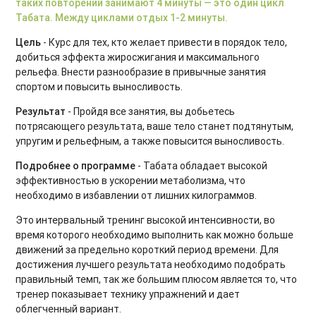
таких повторений занимают 4 минуты — это один цикл
Body Balance для начинающих
Табата. Между циклами отдых 1-2 минуты.
Power Yoga для начинающих
Цель
- Курс для тех, кто желает привести в порядок тело,
добиться эффекта жиросжигания и максимального
Тренировки на ягодицы
рельефа. Внести разнообразие в привычные занятия
спортом и повысить выносливость.
Восстановительный микс
Результат
- Пройдя все занятия, вы добьетесь
Тренировки при диастазе
потрясающего результата, ваше тело станет подтянутым,
упругим и рельефным, а также повысится выносливость.
Фитнес бокс. Продвинутый уровень
Подробнее о программе
- Табата обладает высокой
Тренировки Up Body
эффективностью в ускорении метаболизма, что
необходимо в избавлении от лишних килограммов.
Функциональные тренировки для продвинутых
Это интервальный тренинг высокой интенсивности, во
время которого необходимо выполнить как можно больше
Интервальные кардиотренировки
движений за предельно короткий период времени. Для
достижения лучшего результата необходимо подобрать
Gentle Fitness
правильный темп, так же большим плюсом является то, что
тренер показывает технику упражнений и дает
Основы пилатеса
облегченный вариант.