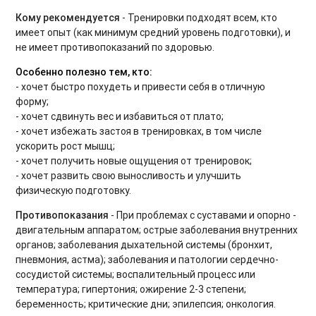
Динамическая растяжка. Продвинутый уровень
Кому рекомендуется
- Тренировки подходят всем, кто
имеет опыт (как минимум средний уровень подготовки), и
Силовые тренировки при ограничениях
не имеет противопоказаний по здоровью.
Дыхательные практики
Особенно полезно тем, кто:
- хочет быстро похудеть и привести себя в отличную
BOOTCAMP
форму;
- хочет сдвинуть вес и избавиться от плато;
Аштанга-йога
- хочет избежать застоя в тренировках, в том числе
ускорить рост мышц;
Табата для продвинутых
- хочет получить новые ощущения от тренировок;
- хочет развить свою выносливость и улучшить
Утренние зарядки
физическую подготовку.
Core 2.0. Продвинутый уровень
Противопоказания
- При проблемах с суставами и опорно -
двигательным аппаратом; острые заболевания внутренних
Восстановление после силовых тренировок
органов; заболевания дыхательной системы (бронхит,
пневмония, астма); заболевания и патологии сердечно-
Мягкие тренировки для спины
сосудистой системы; воспалительный процесс или
температура; гипертония; ожирение 2-3 степени;
Фельденкрайз на все тело
беременность; критические дни; эпилепсия; онкология.