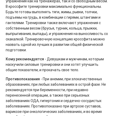
упражнения как на тренажерах, так и со свободным весом.
Силовые тренировки при ограничениях
В кроссфите тренировки максимально функциональны.
Будьте готовы выполнять тяги, жимы, рывки, толчки,
Дыхательные практики
подъемы на грудь, в комбинации с гирями, штангами и
гантелями. Тренировки также включают упражнения с
BOOTCAMP
собственным весом (брусья, турник, кольца, прыжки,
выпрыгивания, выпады), и упражнения на выносливость со
Аштанга-йога
скакалкой. Тренировочную концепцию кроссфита можно
назвать одной из лучших в развитии общей физической
Табата для продвинутых
подготовки.
Утренние зарядки
Кому рекомендуется
- Девушкам и мужчинам, которым
наскучили силовые тренировки и они хотят улучшить
Core 2.0. Продвинутый уровень
общие показатели, и прокачать свое тело.
Восстановление после силовых тренировок
Противопоказания
- При анемии; при злокачественных
образованиях; при любых заболеваниях в острой фазе. Не
Мягкие тренировки для спины
рекомендуется при беременности, при недавно
перенесенной операции, а также при серьезных
Фельденкрайз на все тело
заболеваниях ОДА, гипертония и сердечно-сосудистых
заболеваниях. Противопоказано при артрозе суставов,
Лимфодренажные тренировки
варикозе при онкологических заболеваниях, и во время