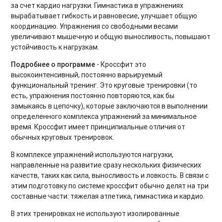
Power Yoga для начинающих
за счет кардио нагрузки. Гимнастика в упражнениях
вырабатывает гибкость и равновесие, улучшает общую
Тренировки на ягодицы
координацию. Упражнения со свободными весами
увеличивают мышечную и общую выносливость, повышают
Восстановительный микс
устойчивость к нагрузкам.
Подробнее о программе
- Кроссфит это
Тренировки при диастазе
высокоинтенсивный, постоянно варьируемый
функциональный тренинг. Это круговые тренировки (то
Фитнес бокс. Продвинутый уровень
есть, упражнения постоянно повторяются, как бы
Тренировки Up Body
замыкаясь в цепочку), которые заключаются в выполнении
определенного комплекса упражнений за минимальное
Функциональные тренировки для продвинутых
время. Кроссфит имеет принципиальные отличия от
обычных круговых тренировок.
Интервальные кардиотренировки
В комплексе упражнений используются нагрузки,
направленные на развитие сразу нескольких физических
Gentle Fitness
качеств, таких как сила, выносливость и ловкость. В связи с
этим подготовку по системе кроссфит обычно делят на три
Основы пилатеса
составные части: тяжелая атлетика, гимнастика и кардио.
Динамическая растяжка. Продвинутый уровень
В этих тренировках не используют изолированные