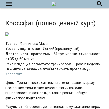
Пилатес с оборудованием
menu
search
HIIT на каждый день
Растяжка на каждый день
Кроссфит (полноценный курс)
Силовые интервальные тренировки
Фитнес-бокс
Тренер
- Филлипова Мария
Уровень подготовки
- Легкий (продвинутый)
Силовые тренировки. Средний уровень
Длительность программы
- 24 тренировки, длительность
от 35 до 60 минут.
Силовые тренировки. Продвинутый уровень
Рекомендация по частоте тренировок
- 2 раза в неделю.
Нажмите на название, чтобы открыть программу
-
Тренировки на мышцы кора
Кроссфит
Вечерний релакс
Цель
- Тренинг подходит тем, кто хочет развить сразу
нескольких физических качеств, таких как сила,
Утренний комплекс
выносливость и ловкость, а также развить общую
физическую подготовку.
Body Balance для начинающих
Результат
- Способствуют интенсивному сжиганию жира,