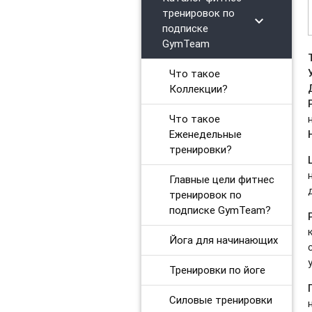
Силовые тренировки. Продвинутый уровень
тренировок по
chevron_right
подписке
Тренировки на мышцы кора
GymTeam
Вечерний релакс
Что такое
Утренний комплекс
Коллекции?
Body Balance для начинающих
Что такое
Еженедельные
Power Yoga для начинающих
тренировки?
Тренировки на ягодицы
Главные цели фитнес
тренировок по
Восстановительный микс
подписке GymTeam?
Тренировки при диастазе
Йога для начинающих
Фитнес бокс. Продвинутый уровень
Тренировки по йоге
Тренировки Up Body
Силовые тренировки