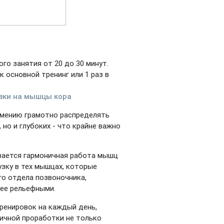
го занятия от 20 до 30 минут.
к основной тренинг или 1 раз в
вки на мышцы кора
 умению грамотно распределять
но и глубоких - что крайне важно
вается гармоничная работа мышц
узку в тех мышцах, которые
го отдела позвоночника,
ее рельефными.
ренировок на каждый день,
ничной проработки не только