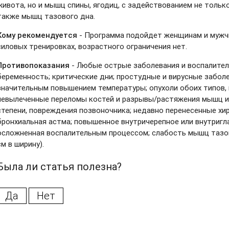
живота, но и мышц спины, ягодиц, с задействованием не только
также мышц тазового дна.
Кому рекомендуется
- Программа подойдет женщинам и мужч
силовых тренировках, возрастного ограничения нет.
Противопоказания
- Любые острые заболевания и воспалител
беременность; критические дни; простудные и вирусные забо
значительным повышением температуры; опухоли обоих типов, 
невылеченные переломы костей и разрывы/растяжения мышц и 
степени, повреждения позвоночника; недавно перенесенные хир
бронхиальная астма; повышенное внутричерепное или внутригла
осложненная воспалительным процессом; слабость мышц тазово
см в ширину).
Была ли статья полезна?
Да
Нет