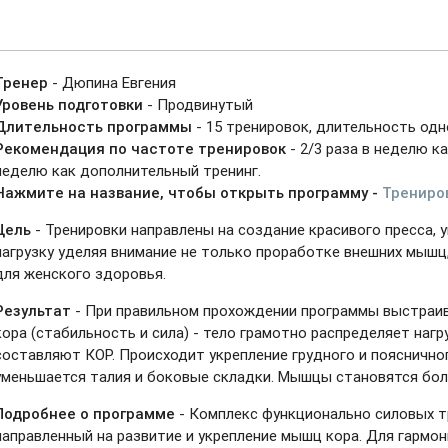
Тренер
- Дюпина Евгения
Уровень подготовки
- Продвинутый
Длительность программы
- 15 тренировок, длительность одно
Рекомендация по частоте тренировок
- 2/3 раза в неделю ка
неделю как дополнительный тренинг.
Нажмите на название, чтобы открыть программу -
Трениро
Цель
- Тренировки направлены на создание красивого пресса,
нагрузку уделяя внимание не только проработке внешних мышц, 
для женского здоровья.
Результат
- При правильном прохождении программы выстраи
кора (стабильность и сила) - тело грамотно распределяет нагр
составляют КОР. Происходит укрепление грудного и пояснично
уменьшается талия и боковые складки. Мышцы становятся бол
Подробнее о программе
- Комплекс функционально силовых т
направленный на развитие и укрепление мышц кора. Для гармо