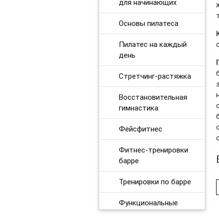
для начинающих
Функциональные тренировки для продвинутых
Интервальные кардиотренировки
Основы пилатеса
Gentle Fitness
Пилатес на каждый
день
Основы пилатеса
Стретчинг-растяжка
Динамическая растяжка. Продвинутый уровень
Восстановительная
Силовые тренировки при ограничениях
гимнастика
Дыхательные практики
Фейсфитнес
BOOTCAMP
Фитнес-тренировки
барре
Аштанга-йога
Тренировки по барре
Табата для продвинутых
Функциональные
Утренние зарядки
тренировки