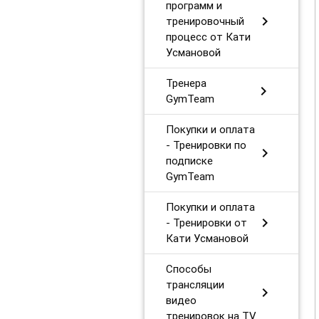
программ и
chevron_right
тренировочный
процесс от Кати
Усмановой
Тренера
chevron_right
GymTeam
Покупки и оплата
- Тренировки по
chevron_right
подписке
GymTeam
Покупки и оплата
chevron_right
- Тренировки от
Кати Усмановой
Способы
трансляции
chevron_right
видео
тренировок на TV