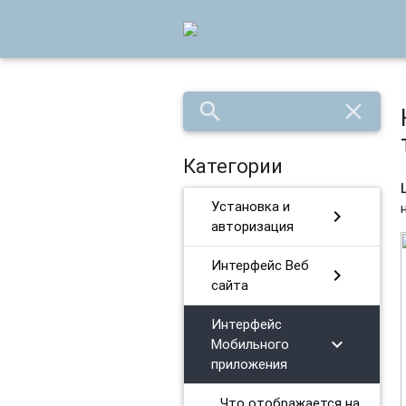
search
close
Категории
Установка и
chevron_right
авторизация
Интерфейс Веб
chevron_right
сайта
Интерфейс
chevron_right
Мобильного
приложения
Что отображается на