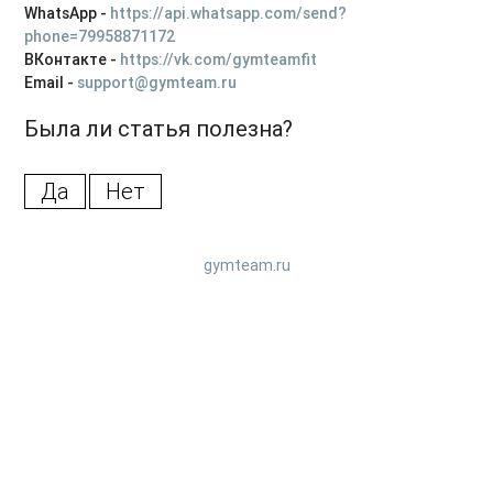
WhatsApp -
https://api.whatsapp.com/send?
Как удалить аккаунт на платформе?
phone=79958871172
ВКонтакте -
https://vk.com/gymteamfit
Email -
support@gymteam.ru
Была ли статья полезна?
Да
Нет
gymteam.ru