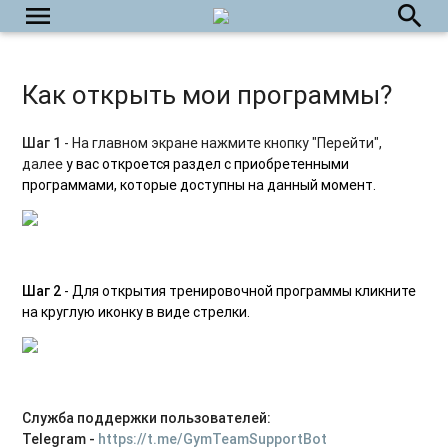
Как добавить программу или тренировку в избранное?
menu
search
Как удалить программу или тренировку из избранного?
Как включить светлую или темную тему?
Как открыть мои программы?
Как посмотреть выполненные тренировки?
Шаг 1
- На главном экране нажмите кнопку "Перейти",
далее
у вас откроется раздел с приобретенными
Как сбросить прогресс внутри тренировочной программы?
программами, которые доступны на данный момент.
Как открыть видео тренировку в маленьком окне на
экране телефона?
Как отправить ссылку на тренировочную программу или
урок?
Шаг 2
- Для открытия тренировочной программы кликните
на круглую иконку в виде стрелки.
Как открыть тренировочную программу или урок из
приложения в мобильном браузере?
Как написать в службу поддержки пользователей?
Служба поддержки пользователей:
Как выйти из приложения?
Telegram -
https://t.me/GymTeamSupportBot