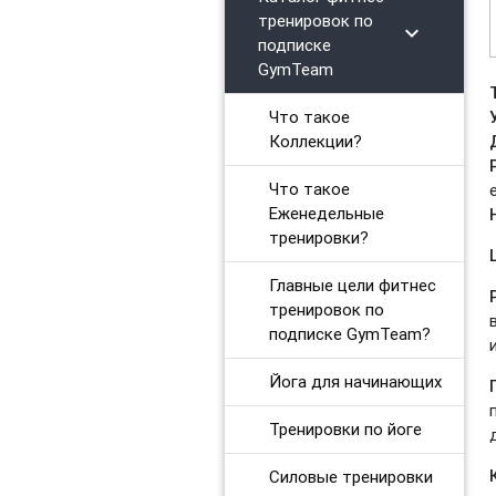
тренировок по
chevron_right
Растяжка на каждый день
подписке
GymTeam
Силовые интервальные тренировки
Что такое
Фитнес-бокс
Коллекции?
Силовые тренировки. Средний уровень
Что такое
Еженедельные
Силовые тренировки. Продвинутый уровень
тренировки?
Тренировки на мышцы кора
Главные цели фитнес
тренировок по
Вечерний релакс
подписке GymTeam?
Утренний комплекс
Йога для начинающих
Body Balance для начинающих
Тренировки по йоге
Power Yoga для начинающих
Силовые тренировки
Тренировки на ягодицы