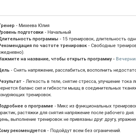
Тренер
- Михеева Юлия
Уровень подготовки
- Начальный
Длительность программы
- 15 тренировок, длительность одно
Рекомендация по частоте тренировок
- Свободные трениро
ежедневно).
Нажмите на название, чтобы открыть программу -
Вечерни
Цель
- Снять напряжение, расслабиться, восполнить недостат
Результат
- Легкость в теле, снятие стресса, улучшение тока
вернется баланс сил и гибкости мышц в соединительных тканях
изнуряющих тренировок.
Подробнее о программе
- Микс из функциональных тренировок
практик, растяжки для снятия напряжение после рабочего дня
день, выполнение тренировок не привязаны друг другу, упражн
Кому рекомендуется
- Подойдут всем без ограничений.