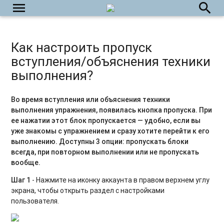
Как открыть видео тренировку в маленьком окне на
menu
search
экране телефона?
Как отправить ссылку на тренировочную программу или
Как настроить пропуск
урок?
вступления/объяснения техники
Как открыть тренировочную программу или урок из
выполнения?
приложения в мобильном браузере?
Как написать в службу поддержки пользователей?
Во время вступления или объяснения техники
выполнения упражнения, появилась кнопка пропуска. При
Как выйти из приложения?
ее нажатии этот блок пропускается — удобно, если вы
уже знакомы с упражнением и сразу хотите перейти к его
Как удалить аккаунт на платформе?
выполнению.
Доступны 3 опции: пропускать блоки
всегда, при повторном выполнении или не пропускать
вообще.
Шаг 1
- Нажмите на иконку аккаунта в правом верхнем углу
экрана, чтобы открыть раздел с настройками
пользователя.