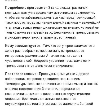
HIIT на каждый день
Подробнее о программе
- Эта коллекция разминок
послужит вам универсальным источником вдохновения,
Растяжка на каждый день
чтобы вы не забывали размяться как перед тренировкой,
так и просто перед активным днем. Разминка — важнейший
Силовые интервальные тренировки
этап подготовки тела к физическим нагрузкам, который не
только помогает повысить эффективность тренировки, но
Фитнес-бокс
и снижает вероятность травм и растяжений.
Силовые тренировки. Средний уровень
Кому рекомендуется
- Тем, кто регулярно занимается и
хочет разнообразить первые минуты тренировок
Силовые тренировки. Продвинутый уровень
интересным разминками. А также тем, кто хочет
чувствовать себя бодрее в утренние часы, даже если
Тренировки на мышцы кора
тренировка в этот день не запланирована.
Вечерний релакс
Противопоказания
- Простудные, вирусные и другие
заболевания, сопровождающиеся повышением
Утренний комплекс
температуры тела; не долеченные травмы мышц и связок;
сколиоз, плоскостопие 3 степени, повреждения
Body Balance для начинающих
позвоночника; недавно перенесенные хирургические
операции; бронхиальная астма; повышенное
Power Yoga для начинающих
внутричерепное или внутриглазное давление; болевой