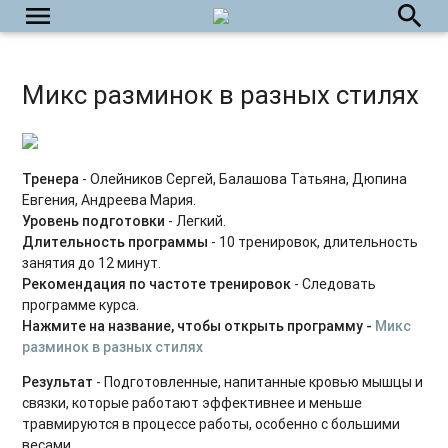
menu
search
Здоровые стопы
Кундалини-йога
Микс разминок в разных стилях
Пилатес 45+
Фейсфитнес на каждый день
Тренера
- Олейников Сергей, Балашова Татьяна, Дюпина
Йога на каждый день
Евгения, Андреева Мария.
Укрепляем тазовое дно
Уровень подготовки
- Легкий.
Длительность программы
- 10 тренировок, длительность
Силовые тренировки для начинающих
занятия до 12 минут.
Рекомендация по частоте тренировок
- Следовать
Power Yoga
программе курса.
Нажмите на название, чтобы открыть программу -
Микс
Силовые тренировки для продвинутых
разминок в разных стилях
Результат
- Подготовленные, напитанные кровью мышцы и
Табата на каждый день
связки, которые работают эффективнее и меньше
травмируются в процессе работы, особенно с большими
Пилатес с оборудованием
весами.