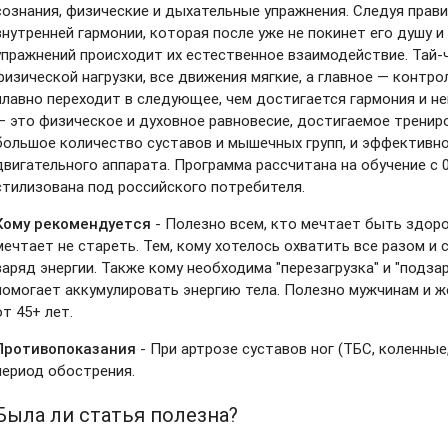
сознания, физические и дыхательные упражнения. Следуя прави
внутренней гармонии, которая после уже не покинет его душу и 
упражнений происходит их естественное взаимодействие. Тай-
физической нагрузки, все движения мягкие, а главное — контр
плавно переходит в следующее, чем достигается гармония и не
— это физическое и духовное равновесие, достигаемое трени
большое количество суставов и мышечных групп, и эффективн
двигательного аппарата. Программа рассчитана на обучение с 0
стилизована под российского потребителя.
Кому рекомендуется
- Полезно всем, кто мечтает быть здор
мечтает не стареть. Тем, кому хотелось охватить все разом и 
заряд энергии. Также кому необходима "перезагрузка" и "подза
помогает аккумулировать энергию тела. Полезно мужчинам и 
от 45+ лет.
Противопоказания
- При артрозе суставов ног (ТБС, коленные
период обострения.
Была ли статья полезна?