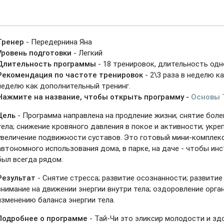
Тренер
- Передернина Яна
Уровень подготовки
- Легкий
Длительность программы
- 18 тренировок, длительность одно
Рекомендация по частоте тренировок
- 2\3 раза в неделю ка
неделю как дополнительный тренинг.
Нажмите на название, чтобы открыть программу
-
Основы 
Цель
- Программа направлена на продление жизни; снятие боле
тела; снижение кровяного давления в покое и активности; укре
увеличение подвижности суставов. Это готовый мини-комплек
автономного использования дома, в парке, на даче - чтобы ин
был всегда рядом.
Результат
- Снятие стресса; развитие осознанности; развити
внимание на движении энергии внутри тела; оздоровление орга
изменению баланса энергии тела.
Подробнее о программе
- Тай-Чи это эликсир молодости и зд