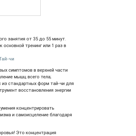
го занятия от 35 до 55 минут.
к основной тренинг или 1 раз в
Тай-чи
вых симптомов в верхней части
пление мышц всего тела;
с из стандартных форм тай-чи для
струмент восстановления энергии
е умения концентрировать
низма и самоисцеление благодаря
оровья! Это концентрация