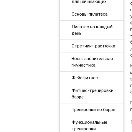
для начинающих
Основы пилатеса
Основы пилатеса
Динамическая растяжка. Продвинутый уровень
Пилатес на каждый
день
Силовые тренировки при ограничениях
Стретчинг-растяжка
Дыхательные практики
Восстановительная
BOOTCAMP
гимнастика
Аштанга-йога
Фейсфитнес
Табата для продвинутых
Фитнес-тренировки
Утренние зарядки
барре
Core 2.0. Продвинутый уровень
Тренировки по барре
Восстановление после силовых тренировок
Функциональные
тренировки