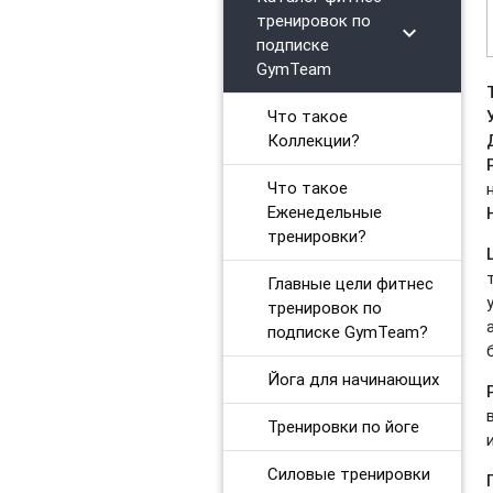
тренировок по
chevron_right
Утренний комплекс
подписке
GymTeam
Body Balance для начинающих
Что такое
Power Yoga для начинающих
Коллекции?
Тренировки на ягодицы
Что такое
Еженедельные
Восстановительный микс
тренировки?
Тренировки при диастазе
Главные цели фитнес
тренировок по
Фитнес бокс. Продвинутый уровень
подписке GymTeam?
Тренировки Up Body
Йога для начинающих
Функциональные тренировки для продвинутых
Тренировки по йоге
Интервальные кардиотренировки
Силовые тренировки
Gentle Fitness