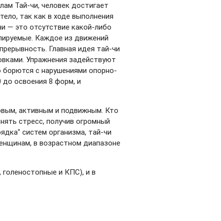
лам Тай-чи, человек достигает
тело, так как в ходе выполнения
чи — это отсутствие какой-либо
олируемые. Каждое из движений
прерывность. Главная идея тай-чи
ровками. Упражнения задействуют
о борются с нарушениями опорно-
 до освоения 8 форм, и
овым, активным и подвижным. Кто
снять стресс, получив огромный
рядка" систем организма, тай-чи
женщинам, в возрастном диапазоне
, голеностопные и КПС), и в