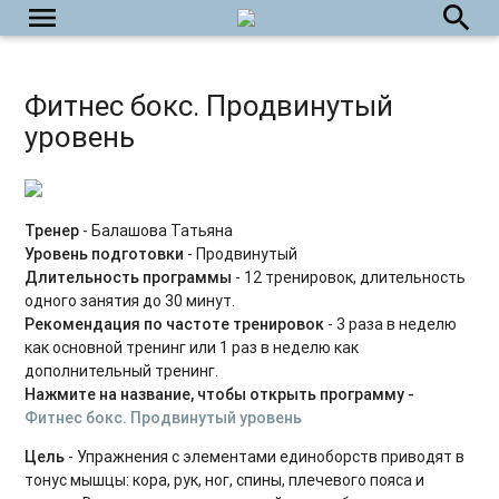
menu
search
HIIT на каждый день
Растяжка на каждый день
Фитнес бокс. Продвинутый
Силовые интервальные тренировки
уровень
Фитнес-бокс
Силовые тренировки. Средний уровень
Тренер
- Балашова Татьяна
Уровень подготовки
- Продвинутый
Силовые тренировки. Продвинутый уровень
Длительность программы
- 12 тренировок, длительность
одного занятия до 30 минут.
Тренировки на мышцы кора
Рекомендация по частоте тренировок
- 3 раза в неделю
как основной тренинг или 1 раз в неделю как
Вечерний релакс
дополнительный тренинг.
Утренний комплекс
Нажмите на название, чтобы открыть программу -
Фитнес бокс. Продвинутый уровень
Body Balance для начинающих
Цель
- Упражнения с элементами единоборств приводят в
тонус мышцы: кора, рук, ног, спины, плечевого пояса и
Power Yoga для начинающих