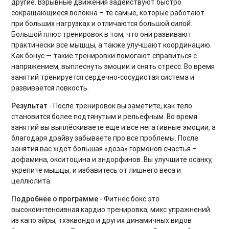
другие. Взрывные движения задействуют быстро
сокращающиеся волокна – те самые, которые работают
Тренировки на ягодицы
при больших нагрузках и отличаются большой силой.
Большой плюс тренировок в том, что они развивают
Восстановительный микс
практически все мышцы, а также улучшают координацию.
Как бонус — такие тренировки помогают справиться с
Тренировки при диастазе
напряжением, выплеснуть эмоции и снять стресс. Во время
занятий тренируется сердечно-сосудистая система и
Фитнес бокс. Продвинутый уровень
развивается ловкость.
Тренировки Up Body
Результат
- После тренировок вы заметите, как тело
становится более подтянутым и рельефным. Во время
Функциональные тренировки для продвинутых
занятий вы выплёскиваете еще и все негативные эмоции, а
благодаря драйву забываете про все проблемы. После
Интервальные кардиотренировки
занятия вас ждёт большая «доза» гормонов счастья –
дофамина, окситоцина и эндорфинов. Вы улучшите осанку,
Gentle Fitness
укрепите мышцы, и избавитесь от лишнего веса и
целлюлита.
Основы пилатеса
Подробнее о программе
- Фитнес бокс это
Динамическая растяжка. Продвинутый уровень
высокоинтенсивная кардио тренировка, микс упражнений
из капо эйры, тхэквондо и других динамичных видов
Силовые тренировки при ограничениях