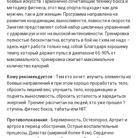
боевых искусств. Гармонично сочетающий технику бокса и
методику фитнеса, этот вид спорта подходит как для
Дыхательные практики
мужчин, так и для женщин. Программа направлена на
развитие координации, выносливости, ловкости и скорости.
BOOTCAMP
Занятие представляет собой набор цикличных упражнений
с ударами рук и ног на высокой интенсивности. Тренировка
Аштанга-йога
полностью бесконтактна, вступать в бой ни с кем не надо –
здесь идёт работа только над собой. Благодаря хорошему
Табата для продвинутых
темпу, который держит пульс в диапазоне 65-90% от
максимального, тренировка сжигает максимальное
Утренние зарядки
количество калорий.
Core 2.0. Продвинутый уровень
Кому рекомендуется
- Тем кто хочет: изучить элементы из
боевых направлений и при этом хорошо проработать тело;
Восстановление после силовых тренировок
сбросить лишний вес; улучшить тело, координацию и
поднять выносливость; сбросить усталость и зарядиться
Мягкие тренировки для спины
энергией. Тренинг рассчитан на людей, кто уже прошел 1
ступень фитнес бокса, табаты или HIIT.
Фельденкрайз на все тело
Противопоказания
- Беременность, Остеопороз, Артрит и
Лимфодренажные тренировки
артроз в период обострения, Острые воспалительные
процессы, Диастаз (шириной более 4 см), Сердечно-
От фитбола до скакалки