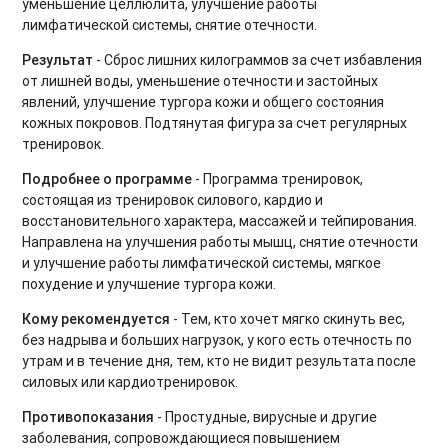
уменьшение целлюлита, улучшение работы
лимфатической системы, снятие отечности.
Фитнес-бокс
Результат
- Сброс лишних килограммов за счет избавления
Силовые тренировки. Средний уровень
от лишней воды, уменьшение отечности и застойных
явлений, улучшение тургора кожи и общего состояния
Силовые тренировки. Продвинутый уровень
кожных покровов. Подтянутая фигура за счет регулярных
тренировок.
Тренировки на мышцы кора
Подробнее о программе
- Программа тренировок,
состоящая из тренировок силового, кардио и
Вечерний релакс
восстановительного характера, массажей и тейпирования.
Утренний комплекс
Направлена на улучшения работы мышц, снятие отечности
и улучшение работы лимфатической системы, мягкое
Body Balance для начинающих
похудение и улучшение тургора кожи.
Кому рекомендуется
- Тем, кто хочет мягко скинуть вес,
Power Yoga для начинающих
без надрыва и больших нагрузок, у кого есть отечность по
утрам и в течение дня, тем, кто не видит результата после
Тренировки на ягодицы
силовых или кардиотренировок.
Восстановительный микс
Противопоказания
- Простудные, вирусные и другие
заболевания, сопровождающиеся повышением
Тренировки при диастазе