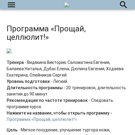
menu
search
Фейсфитнес на каждый день
Йога на каждый день
Программа «Прощай,
Укрепляем тазовое дно
целлюлит!»
Силовые тренировки для начинающих
Power Yoga
Тренера
- Видякина Виктория, Саломатина Евгения,
Балаева Наталья, Дубас Елена, Дюпина Евгения, Ходаева
Силовые тренировки для продвинутых
Екатерина, Олейников Сергей.
Уровень подготовки
- Легкий.
Табата на каждый день
Длительность программы
- 20 тренировок, длительность
занятия до 90 минут.
Пилатес с оборудованием
Рекомендация по частоте тренировок
- Следовать
программе курса.
HIIT на каждый день
Нажмите на название, чтобы открыть программу -
Программа «Прощай, целлюлит!»
Растяжка на каждый день
Цель
- Мягкое похудение, улучшение тургора кожи,
Силовые интервальные тренировки