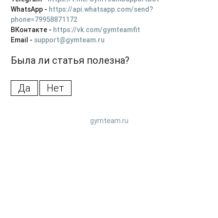
WhatsApp -
https://api.whatsapp.com/send?
Как удалить аккаунт на платформе?
phone=79958871172
ВКонтакте -
https://vk.com/gymteamfit
Email -
support@gymteam.ru
Была ли статья полезна?
Да
Нет
gymteam.ru