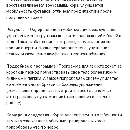
Растяжка на каждый день
восстанавливается тонус мышц кора, улучшается
мобильность суставов, отличная профилактика после
Силовые интервальные тренировки
полученных травм.
Фитнес-бокс
Результат
- Оздоровление и мобилизация всех суставов,
укрепление всех групп мышц, снятие напряжений и болей в
Силовые тренировки. Средний уровень
теле. Также избавление от стресса, нормализация сна,
прилив энергии, скульптурирование тела, улучшение
Силовые тренировки. Продвинутый уровень
осанки, и улучшение лимфотока и кровоснабжения.
Тренировки на мышцы кора
Подробнее о программе
- Программа для тех, кто хочет за
короткий период почувствовать свое тело более гибким,
Вечерний релакс
сильным и легким. А также попробовать систему пилатес
во всем её многообразии от базовых упражнений
Утренний комплекс
(помогающих правильно выстроить тело) до сложных
интеграционных упражнений (включающих все тело в
Body Balance для начинающих
работу).
Power Yoga для начинающих
Кому рекомендуется
- Курс полезен всем, а в особенности
тем, кто уже устал от обычных тренировок, и хочет
Тренировки на ягодицы
попробовать что-то новое.