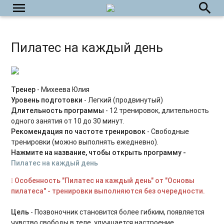
menu
search
Кундалини-йога
Пилатес 45+
Пилатес на каждый день
Фейсфитнес на каждый день
Йога на каждый день
Укрепляем тазовое дно
Тренер
- Михеева Юлия
Уровень подготовки
- Легкий (продвинутый)
Силовые тренировки для начинающих
Длительность программы
- 12 тренировок, длительность
одного занятия от 10 до 30 минут.
Power Yoga
Рекомендация по частоте тренировок
- Свободные
тренировки (можно выполнять ежедневно).
Силовые тренировки для продвинутых
Нажмите на название, чтобы открыть программу -
Пилатес на каждый день
Табата на каждый день
❕ Особенность "Пилатес на каждый день" от "
Основы
пилатеса
" - тренировки выполняются без очередности.
Пилатес с оборудованием
Цель
- Позвоночник становится более гибким, появляется
HIIT на каждый день
чувство свободы в теле, улучшается настроение,