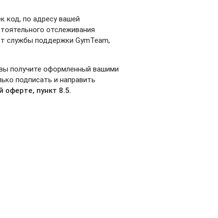
к код, по адресу вашей
стоятельного отслеживания
 от службы поддержки GymTeam,
ы вы получите оформленный вашими
лько подписать и направить
ой
оферте
, пункт 8.5
.