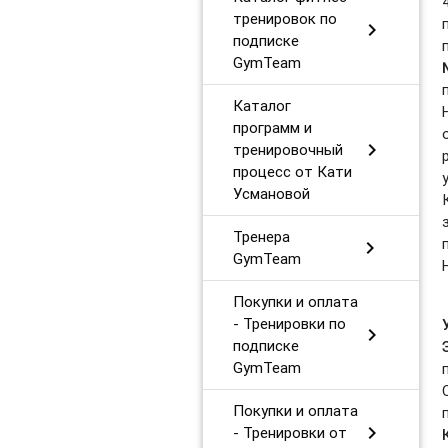
тренировок по
chevron_right
подписке
GymTeam
Каталог
программ и
chevron_right
тренировочный
процесс от Кати
Усмановой
Тренера
chevron_right
GymTeam
Покупки и оплата
- Тренировки по
chevron_right
подписке
GymTeam
Покупки и оплата
chevron_right
- Тренировки от