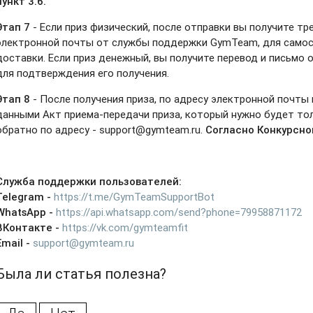
пункт 3.6
.
Этап 7
- Если приз физический, после отправки вы получите тре
электронной почты от службы поддержки GymTeam, для само
доставки. Если приз денежный, вы получите перевод и письмо
для подтверждения его получения.
Этап 8
- После получения приза, по адресу электронной почт
данными Акт приема-передачи приза, который нужно будет то
обратно по адресу - support@gymteam.ru.
Согласно Конкурсн
Служба поддержки пользователей:
Telegram -
https://t.me/GymTeamSupportBot
WhatsApp -
https://api.whatsapp.com/send?phone=79958871172
ВКонтакте -
https://vk.com/gymteamfit
Email -
support@gymteam.ru
Была ли статья полезна?