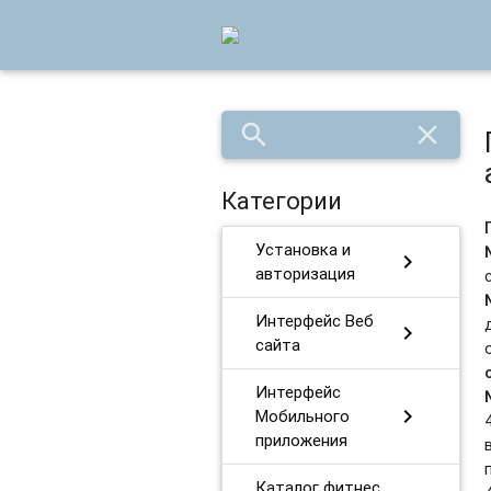
search
close
Категории
Установка и
chevron_right
авторизация
Интерфейс Веб
chevron_right
сайта
Интерфейс
chevron_right
Мобильного
приложения
Каталог фитнес