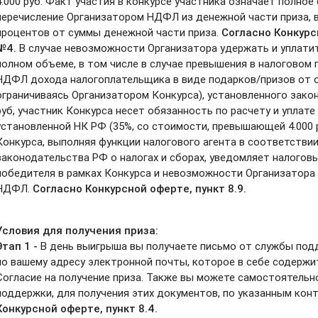
4.000 руб. Факт участия в конкурсе участника означает полное
перечисление Организатором НДФЛ из денежной части приза, 
процентов от суммы денежной части приза.
Согласно Конкур
№4.
В случае невозможности Организатора удержать и уплат
полном объеме, в том числе в случае превышения в налоговом
НДФЛ дохода налогоплательщика в виде подарков/призов от ор
ограничиваясь Организатором Конкурса), установленного зак
руб, участник Конкурса несет обязанность по расчету и уплат
установленной НК РФ (35%, со стоимости, превышающей 4.000 
Конкурса, выполняя функции налогового агента в соответств
законодательства РФ о налогах и сборах, уведомляет налогов
победителя в рамках Конкурса и невозможности Организатора
НДФЛ.
Согласно Конкурсной
оферте
, пункт 8.9.
Условия для получения приза:
Этап 1 -
В день выигрыша вы получаете письмо от службы по
по вашему адресу электронной почты, которое в себе содержи
Согласие на получение приза. Также вы можете самостоятельн
поддержки, для получения этих документов, по указанным кон
Конкурсной
оферте
, пункт 8.4
.