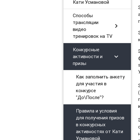
Кати Усмановой
Способы
трансляции
chevron_right
видео
тренировок на TV
Конкурсные
chevron_right
активности и
призы
Как заполнить анкету
для участия в
конкурсе
"До\После"?
Правила и условия
для получения призов
в конкурсных
активностях от Кати
Усмановой.