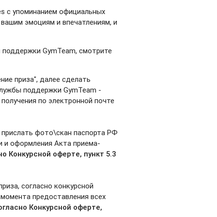
ies с упоминанием официальных
вашим эмоциям и впечатлениям, и
бы поддержки GymTeam, смотрите
ние приза", далее сделать
 службы поддержки GymTeam -
 получения по электронной почте
" прислать фото\скан паспорта РФ
и и оформления Акта приема-
но Конкурсной
оферте
, пункт 5.3
риза, согласно конкурсной
с момента предоставления всех
огласно Конкурсной
оферте
,