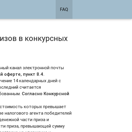
FAQ
ризов в конкурсных
ьный канал электронной почты
й оферте, пункт 8.4.
чение 14 календарных дней с
оследний считается
ебованным.
Согласно Конкурсной
я стоимость которых превышает
тве налогового агента победителей
денежной части приза и
сти приза, превышающей сумму