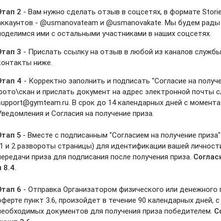
Этап 2
- Вам нужно сделать отзыв в соцсетях, в формате Stor
аккаунтов - @usmanovateam и @usmanovakate. Мы будем рады 
поделимся ими с остальными участниками в наших соцсетях.
Этап 3
- Прислать ссылку на отзыв в любой из каналов служ
контакты ниже.
Этап 4
- Корректно заполнить и подписать "Согласие на получе
фото\скан и прислать документ на адрес электронной почты
support@gymteam.ru. В срок до 14 календарных дней с момента
Уведомления и Согласия на получение приза.
Этап 5
- Вместе с подписанным "Согласием на получение приза
(1 и 2 развороты страницы) для идентификации вашей личност
передачи приза для подписания после получения приза.
Соглас
и 8.4.
Этап 6
- Отправка Организатором физического или денежного п
оферте пункт 3.6, произойдет в течение 90 календарных дней, 
необходимых документов для получения приза победителем.
С