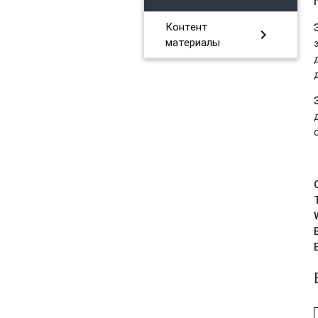
Контент
chevron_right
материалы