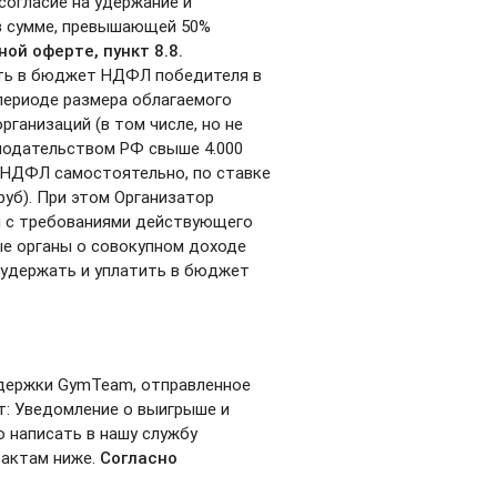
 согласие на удержание и
в сумме, превышающей 50%
сной
оферте
, пункт 8.8.
ить в бюджет НДФЛ победителя в
 периоде размера облагаемого
ганизаций (в том числе, но не
онодательством РФ свыше 4.000
е НДФЛ самостоятельно, по ставке
руб). При этом Организатор
ии с требованиями действующего
ые органы о совокупном доходе
 удержать и уплатить в бюджет
ддержки GymTeam, отправленное
т: Уведомление о выигрыше и
о написать в нашу службу
тактам ниже.
Согласно