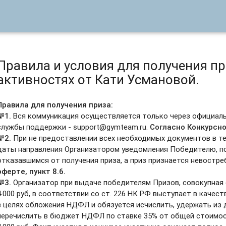
Правила и условия для получения п
активностях от Кати Усмановой.
Правила для получения приза:
№1.
Вся коммуникация осуществляется только через официал
службы поддержки - support@gymteam.ru.
Согласно Конкурсно
№2.
При не предоставлении всех необходимых документов в те
даты направления Организатором уведомления Победителю, п
отказавшимся от получения приза, а приз признается невостр
оферте
, пункт 8.6.
№3.
Организатор при выдаче победителям Призов, совокупна
4.000 руб, в соответствии со ст. 226 НК РФ выступает в качес
в целях обложения НДФЛ и обязуется исчислить, удержать из 
перечислить в бюджет НДФЛ по ставке 35% от общей стоимо