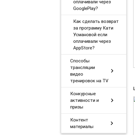
оплачивали через
GooglePlay?
Как сделать возврат
за программу Кати
Усмановой если
оплачивали через
AppStore?
Способы
трансляции
chevron_right
видео
тренировок на TV
Конкурсные
chevron_right
активности и
призы
Контент
chevron_right
материалы