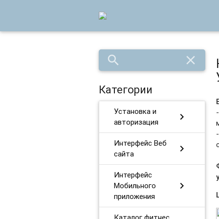
search
close
Категории
Установка и
chevron_right
авторизация
Интерфейс Веб
chevron_right
сайта
Интерфейс
chevron_right
Мобильного
приложения
Каталог фитнес