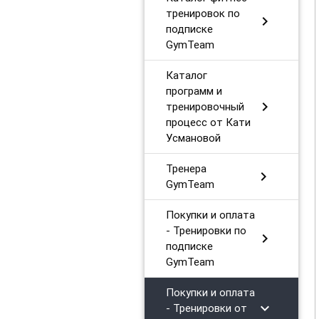
тренировок по
chevron_right
подписке
GymTeam
Каталог
программ и
chevron_right
тренировочный
процесс от Кати
Усмановой
Тренера
chevron_right
GymTeam
Покупки и оплата
- Тренировки по
chevron_right
подписке
GymTeam
Покупки и оплата
chevron_right
- Тренировки от