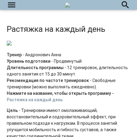
menu
Силовые тренировки для начинающих
search
Power Yoga
Растяжка на каждый день
Силовые тренировки для продвинутых
Табата на каждый день
Пилатес с оборудованием
Тренер
- Андронович Анна
Уровень подготовки
- Продвинутый
HIIT на каждый день
Длительность программы
- 12 тренировок, длительность
одного занятия от 15 до 30 минут.
Растяжка на каждый день
Рекомендация по частоте тренировок
- Свободные
тренировки (можно выполнять ежедневно).
Силовые интервальные тренировки
Нажмите на название, чтобы открыть программу -
Растяжка на каждый день
Фитнес-бокс
Цель
- Тренировки имеют омолаживающий,
Силовые тренировки. Средний уровень
восстановительный и оздоровительный эффект, при
правильном подходе к нагрузкам. В процессе занятий
Силовые тренировки. Продвинутый уровень
улучшится мобильность и гибкость суставов, а также
качество соединительной ткани.