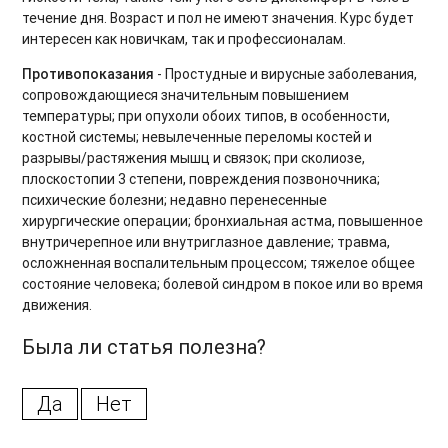
Интервальные кардиотренировки
течение дня. Возраст и пол не имеют значения. Курс будет
интересен как новичкам, так и профессионалам.
Gentle Fitness
Противопоказания
- Простудные и вирусные заболевания,
сопровождающиеся значительным повышением
Основы пилатеса
температуры; при опухоли обоих типов, в особенности,
костной системы; невылеченные переломы костей и
Динамическая растяжка. Продвинутый уровень
разрывы/растяжения мышц и связок; при сколиозе,
плоскостопии 3 степени, повреждения позвоночника;
Силовые тренировки при ограничениях
психические болезни; недавно перенесенные
Дыхательные практики
хирургические операции; бронхиальная астма, повышенное
внутричерепное или внутриглазное давление; травма,
BOOTCAMP
осложненная воспалительным процессом; тяжелое общее
состояние человека; болевой синдром в покое или во время
Аштанга-йога
движения.
Табата для продвинутых
Была ли статья полезна?
Утренние зарядки
Да
Нет
Core 2.0. Продвинутый уровень