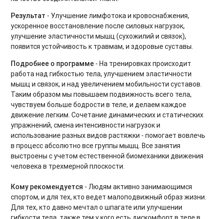
Тренировки на мышцы кора
Результат
- Улучшение лимфотока и кровоснабжения,
ускоренное восстановление после силовых нагрузок,
Вечерний релакс
улучшение эластичности мышц (сухожилий и связок),
Утренний комплекс
появится устойчивость к травмам, и здоровые суставы.
Подробнее о программе
- На тренировках происходит
Body Balance для начинающих
работа над гибкостью тела, улучшением эластичности
мышц и связок, и над увеличением мобильности суставов.
Power Yoga для начинающих
Таким образом мы повышаем подвижность всего тела,
чувствуем больше бодрости в теле, и делаем каждое
Тренировки на ягодицы
движение легким. Сочетание динамических и статических
упражнений, смена интенсивности нагрузок и
Восстановительный микс
использование разных видов растяжки - помогает вовлечь
в процесс абсолютно все группы мышц. Все занятия
Тренировки при диастазе
выстроены с учетом естественной биомеханики движения
человека в трехмерной плоскости.
Фитнес бокс. Продвинутый уровень
Тренировки Up Body
Кому рекомендуется
- Людям активно занимающимся
спортом, и для тех, кто ведет малоподвижный образ жизни.
Функциональные тренировки для продвинутых
Для тех, кто давно мечтал о шпагате или улучшении
гибкости тела, также тем у кого есть дискомфорт в теле в