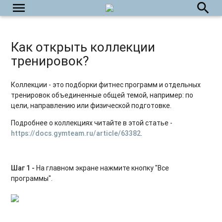
menu
search
Как написать в службу поддержки пользователей?
Как выйти из приложения?
Как открыть коллекции
Как удалить аккаунт на платформе?
тренировок?
Коллекции - это подборки фитнес программ и отдельных
тренировок объединенные общей темой, например: по
цели, направлению или физической подготовке.
Подробнее о коллекциях читайте в этой статье -
https://docs.gymteam.ru/article/63382
.
Шаг 1 -
На главном экране н
ажмите кнопку "Все
программы".