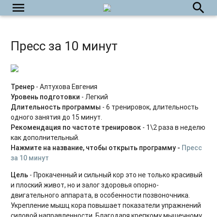
menu
search
Укрепляем тазовое дно
Силовые тренировки для начинающих
Пресс за 10 минут
Power Yoga
Силовые тренировки для продвинутых
Тренер
- Алтухова Евгения
Табата на каждый день
Уровень подготовки
- Легкий
Длительность программы
- 6 тренировок, длительность
Пилатес с оборудованием
одного занятия до 15 минут.
Рекомендация по частоте тренировок
- 1\2 раза в неделю
HIIT на каждый день
как дополнительный.
Растяжка на каждый день
Нажмите на название, чтобы открыть программу -
Пресс
за 10 минут
Силовые интервальные тренировки
Цель
- Прокаченный и сильный кор это не только красивый
и плоский живот, но и залог здоровья опорно-
Фитнес-бокс
двигательного аппарата, в особенности позвоночника.
Укрепление мышц кора повышает показатели упражнений
Силовые тренировки. Средний уровень
силовой направленности. Благодаря крепкому мышечному