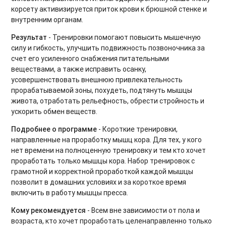
корсету активизируется приток крови к брюшной стенке и
Силовые тренировки. Продвинутый уровень
внутренним органам.
Тренировки на мышцы кора
Результат
- Тренировки помогают повысить мышечную
силу и гибкость, улучшить подвижность позвоночника за
Вечерний релакс
счет его усиленного снабжения питательными
веществами, а также исправить осанку,
Утренний комплекс
усовершенствовать внешнюю привлекательность
прорабатываемой зоны, похудеть, подтянуть мышцы
Body Balance для начинающих
живота, отработать рельефность, обрести стройность и
ускорить обмен веществ.
Power Yoga для начинающих
Подробнее о программе
- Короткие тренировки,
Тренировки на ягодицы
направленные на проработку мышц кора. Для тех, у кого
нет времени на полноценную тренировку и тем кто хочет
Восстановительный микс
проработать только мышцы кора. Набор тренировок с
грамотной и корректной проработкой каждой мышцы
Тренировки при диастазе
позволит в домашних условиях и за короткое время
включить в работу мышцы пресса.
Фитнес бокс. Продвинутый уровень
Кому рекомендуется
- Всем вне зависимости от пола и
Тренировки Up Body
возраста, кто хочет проработать целенаправленно только