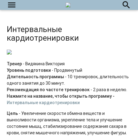
Силовые тренировки. Средний уровень
menu
search
Силовые тренировки. Продвинутый уровень
Интервальные
Тренировки на мышцы кора
кардиотренировки
Вечерний релакс
Утренний комплекс
Тренер
- Видякина Виктория
Body Balance для начинающих
Уровень подготовки
- Продвинутый
Длительность программы
- 10 тренировок, длительность
Power Yoga для начинающих
одного занятия до 30 минут.
Рекомендация по частоте тренировок
- 2 раза в неделю.
Тренировки на ягодицы
Нажмите на название, чтобы открыть программу -
Интервальные кардиотренировки
Восстановительный микс
Цель
- Увеличение скорости обмена веществ и
Тренировки при диастазе
выносливости организма, укрепление тела и улучшение
состояние мышц, стабилизирование содержания сахара в
Фитнес бокс. Продвинутый уровень
крови, снятие мышечного напряжения, улучшение фигуры.