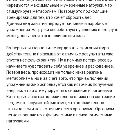
Утренние зарядки
чередуются максимальные и умеренные нагрузки, что
стимулирует метаболизм. Поэтому это подходящие
Core 2.0. Продвинутый уровень
тренировки для тех, кто хочет сбросить вес.
Данный вид занятий чередует силовые и аэробные
Восстановление после силовых тренировок
упражнения. Нагрузки способствуют усилению всех групп
мышц, повышению выносливости и силы.
Мягкие тренировки для спины
Во-первых, интервальное кардио для сжигания жира
Фельденкрайз на все тело
действительно показывают отличные результаты уже
спустя несколько занятий. Ну а помимо потери веса вы
Лимфодренажные тренировки
начинаете чувствовать себя увереннее и раскованнее.
Потеря веса, происходит не только из-за разгона
От фитбола до скакалки
метаболизма, но и за счет того, что при выполнении
упражнений жир используется как источник получения
Лимфодренажный комплекс для лица и тела
энергии, что и стимулирует его снижение в организме.
Во-вторых, занятия положительно влияют на состояние
Растяжка для начинающих
сердечно-сосудистой системы, что положительно
сказывается и на состоянии всего организма. Организм
Силовые тренировки на ягодицы
легче справляется с физическими и психологическими
нагрузками.
Пресс за 10 минут