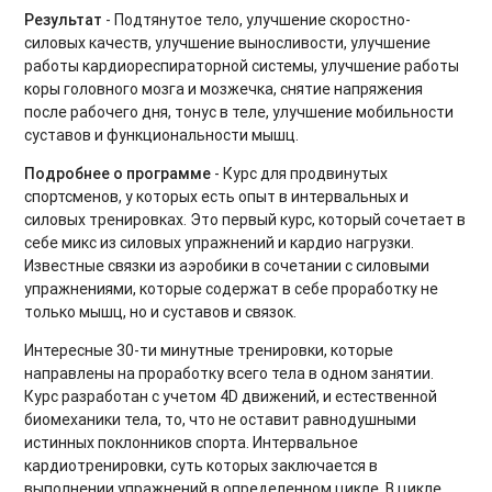
Тренировки Up Body
Результат
- Подтянутое тело, улучшение скоростно-
силовых качеств, улучшение выносливости, улучшение
Функциональные тренировки для продвинутых
работы кардиореспираторной системы, улучшение работы
коры головного мозга и мозжечка, снятие напряжения
Интервальные кардиотренировки
после рабочего дня, тонус в теле, улучшение мобильности
суставов и функциональности мышц.
Gentle Fitness
Подробнее о программе
- Курс для продвинутых
Основы пилатеса
спортсменов, у которых есть опыт в интервальных и
силовых тренировках. Это первый курс, который сочетает в
Динамическая растяжка. Продвинутый уровень
себе микс из силовых упражнений и кардио нагрузки.
Известные связки из аэробики в сочетании с силовыми
Силовые тренировки при ограничениях
упражнениями, которые содержат в себе проработку не
только мышц, но и суставов и связок.
Дыхательные практики
Интересные 30-ти минутные тренировки, которые
BOOTCAMP
направлены на проработку всего тела в одном занятии.
Курс разработан с учетом 4D движений, и естественной
Аштанга-йога
биомеханики тела, то, что не оставит равнодушными
истинных поклонников спорта. Интервальное
Табата для продвинутых
кардиотренировки, суть которых заключается в
выполнении упражнений в определенном цикле. В цикле