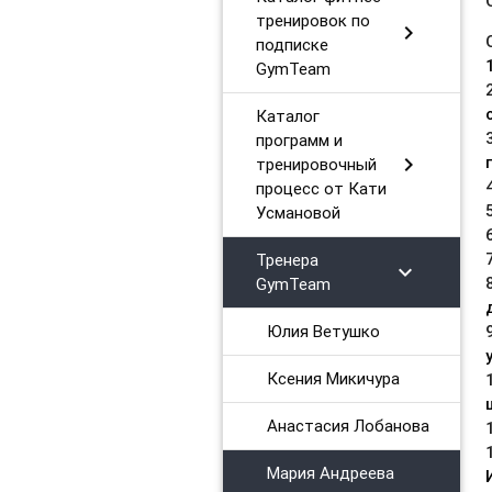
тренировок по
chevron_right
подписке
GymTeam
Каталог
программ и
chevron_right
тренировочный
процесс от Кати
Усмановой
Тренера
chevron_right
GymTeam
Юлия Ветушко
Ксения Микичура
Анастасия Лобанова
Мария Андреева