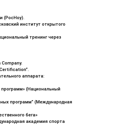
и (РосНоу).
сковский институт открытого
кциональный тренинг через
ss Company.
rtification”.
тельного аппарата:
х программ» (Национальный
льных программ” (Международная
ественного бега»
ждународная академия спорта