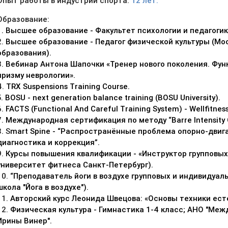
Опыт работы в индустрии спорта:
12 лет.
Образование:
1.
Высшее образование - Факультет психологии и педагогик
2.
Высшее образование - Педагог физической культуры (Мо
образования).
3.
Вебинар Антона Шапочки «Тренер нового поколения. Фун
призму неврологии».
4.
TRX Suspensions Training Course.
5.
BOSU - next generation balance training (BOSU University).
6.
FACTS (Functional And Careful Training System) - Wellfitne
7.
Международная сертификация по методу “Barre Intensity Ce
8.
S
mart Spine
-
“Распространённые проблема опорно-двига
диагностика и коррекция”.
9.
Курсы повышения квалификации - «Инструктор групповы
университет фитнеса Санкт-Петербург).
10.
“Преподаватель йоги в воздухе групповых и индивидуа
школа "Йога в воздухе").
11.
Авторский курс Леонида Швецова: «Основы техники ест
12.
Физическая культура - Гимнастика 1-4 класс; АНО "Ме
Ирины Винер".