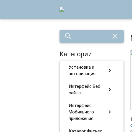
search
close
Категории
Установка и
chevron_right
авторизация
Интерфейс Веб
chevron_right
сайта
Интерфейс
chevron_right
Мобильного
приложения
Каталог фитнес