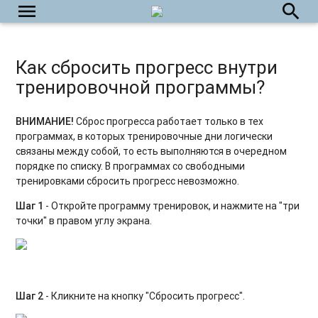
menu
search
урок?
Как открыть тренировочную программу или урок из
приложения в мобильном браузере?
Как сбросить прогресс внутри
тренировочной программы?
Как написать в службу поддержки пользователей?
Как выйти из приложения?
ВНИМАНИЕ!
Сброс прогресса работает только в тех
программах, в которых тренировочные дни логически
Как удалить аккаунт на платформе?
связаны между собой, то есть выполняются в очередном
порядке по списку. В программах со свободными
тренировками сбросить прогресс невозможно.
Шаг 1
- Откройте программу тренировок, и нажмите на "три
точки" в правом углу экрана.
Шаг 2
- Кликните на кнопку "Сбросить прогресс".